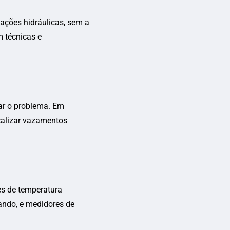
ações hidráulicas, sem a
m técnicas e
ar o problema. Em
calizar vazamentos
ões de temperatura
ando, e medidores de